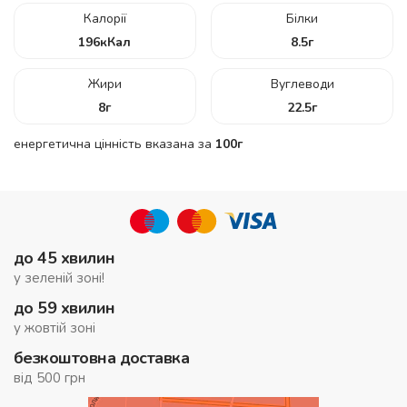
Калорії
Білки
196
кКал
8.5
г
Жири
Вуглеводи
8
г
22.5
г
енергетична цінність вказана за
100г
до 45 хвилин
у зеленій зоні!
до 59 хвилин
у жовтій зоні
безкоштовна доставка
від 500 грн