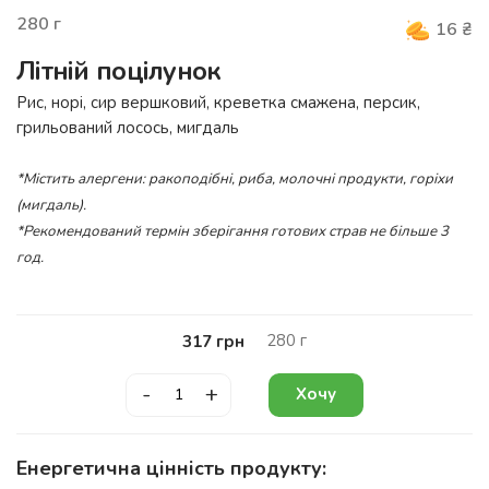
280
г
16
₴
Літній поцілунок
Рис, норі, сир вершковий, креветка смажена, персик,
грильований лосось, мигдаль
*Містить алергени: ракоподібні, риба, молочні продукти, горіхи
(мигдаль).
*Рекомендований термін зберігання готових страв не більше 3
год.
280
г
317
грн
-
+
Хочу
Енергетична цінність продукту: