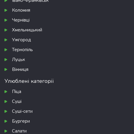
Івано-Франківськ
Коломия
Чернівці
Хмельницький
Ужгород
Тернопіль
Луцьк
Вінниця
Улюблені категорії
Піца
Суші
Суші-сети
Бургери
Салати