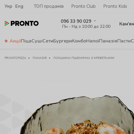
Укр
Eng
ТОП продажів
Pronto Club
Pronto Kids
096 33 90 029
Кам'я
Пн - Нд з 10:00 до 22.00
Акції
Піца
Суші
Сети
Бургери
Комбо
Напої
Паназія
Пасти
С
PRONTOPIZZA
ПАНАЗІЯ
ЛОКШИНА ПШЕНИЧНА З КРЕВЕТКАМИ