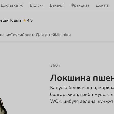
Доставка їжі
Відгуки
Вакансії
Франшиза
Донати
нець-Подільський
4.9
неки/Соуси
Салати
Для дітей
Мініпіци
360
г
Локшина пшен
Капуста білокачанна, морква
болгарський, гриби муер, сіл
WOK, цибуля зелена, кунжут 