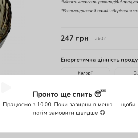
*Містить алергени: ракоподібні продукт
*Рекомендований термін зберігання гот
247
грн
360
г
Енергетична цінність проду
Калорії
Б
152
кКал
Пронто ще спить 😴
енергетична цінність вказана за
100
Працюємо з 10.00. Поки зазирни в меню — щоби
потім замовити швидше 😉