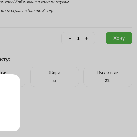
и, соєві боби, якщо з соєвим соусом
ових страв не більше 3 год.
-
+
Хочу
кту:
ілки
Жири
Вуглеводи
7
г
4
г
22
г
г