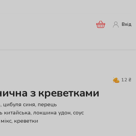
Вхід
12
₴
ична з креветками
, цибуля синя, перець
ь китайська, локшина удон, соус
мікс, креветки