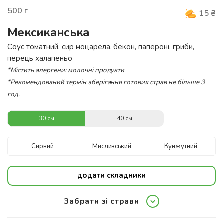
500
г
15
₴
Мексиканська
Cоус томатний, сир моцарела, бекон, папероні, гриби,
перець халапеньо
*Містить алергени: молочні продукти
*Рекомендований термін зберігання готових страв не більше 3
год.
30 см
40 см
Сирний
Мисливський
Кунжутний
додати складники
Забрати зі страви