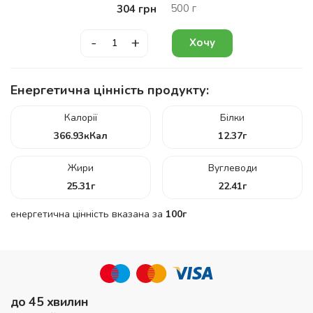
500
г
304
грн
-
+
Хочу
Енергетична цінність продукту:
Калорії
Білки
366.93
кКал
12.37
г
Жири
Вуглеводи
25.31
г
22.41
г
енергетична цінність вказана за
100г
до 45 хвилин