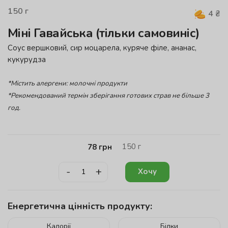
150
г
4
₴
Міні Гавайська (тільки самовиніс)
Соус вершковий, сир моцарела, куряче філе, ананас,
кукурудза
*Містить алергени: молочні продукти
*Рекомендований термін зберігання готових страв не більше 3
год.
150
г
78
грн
-
+
Хочу
Енергетична цінність продукту:
Калорії
Білки