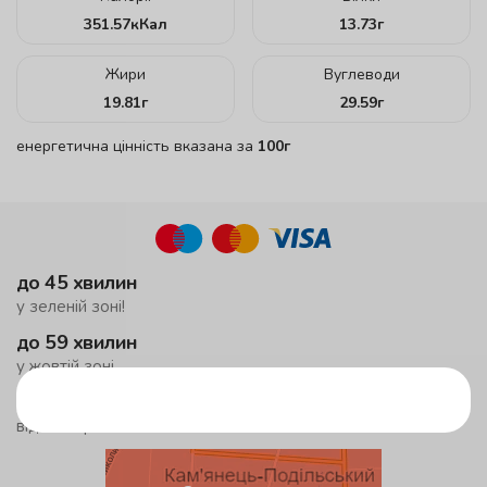
351.57
кКал
13.73
г
Жири
Вуглеводи
19.81
г
29.59
г
енергетична цінність вказана за
100г
до 45 хвилин
у зеленій зоні!
до 59 хвилин
у жовтій зоні
безкоштовна доставка
від 500 грн