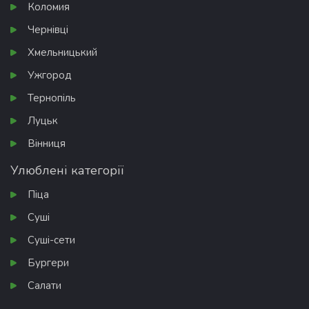
Коломия
Чернівці
Хмельницький
Ужгород
Тернопіль
Луцьк
Вінниця
Улюблені категорії
Піца
Суші
Суші-сети
Бургери
Салати