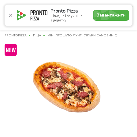
4.9
Pronto Pizza
Завантажити
Швидше і зручніше
в додатку
Акції
Піца
Суші
Сети
Бургери
Комбо
Напо
PRONTOPIZZA
ПІЦА
МІНІ ПРОШУТО ФУНГІ (ТІЛЬКИ САМОВИНІС)