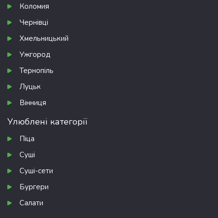
Коломия
Чернівці
Хмельницький
Ужгород
Тернопіль
Луцьк
Вінниця
Улюблені категорії
Піца
Суші
Суші-сети
Бургери
Салати