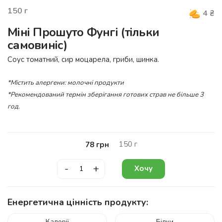
150
г
4
₴
Міні Прошуто Фунгі (тільки
самовиніс)
Соус томатний, сир моцарела, гриби, шинка.
*Містить алергени: молочні продукти
*Рекомендований термін зберігання готових страв не більше 3
год.
150
г
78
грн
-
+
Хочу
Енергетична цінність продукту:
Калорії
Білки