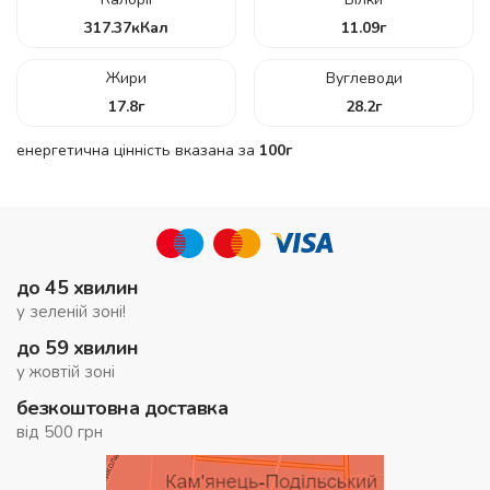
317.37
кКал
11.09
г
Жири
Вуглеводи
17.8
г
28.2
г
енергетична цінність вказана за
100г
до 45 хвилин
у зеленій зоні!
до 59 хвилин
у жовтій зоні
безкоштовна доставка
від 500 грн