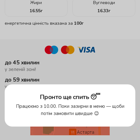
Жири
Вуглеводи
16.55
г
16.33
г
енергетична цінність вказана за
100г
до 45 хвилин
у зеленій зоні!
до 59 хвилин
у жовтій зоні
Пронто ще спить 😴
безкоштовна доставка
від 500 грн
Працюємо з 10.00. Поки зазирни в меню — щоби
потім замовити швидше 😉
Зони доставки