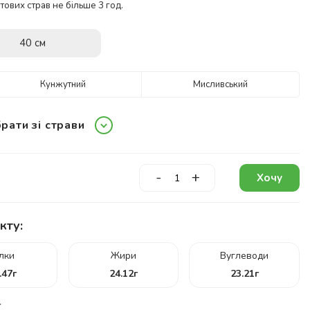
ових страв не більше 3 год.
40 см
Кунжутний
Мисливський
рати зі страви
-
+
Хочу
кту:
ілки
Жири
Вуглеводи
.47
г
24.12
г
23.21
г
г