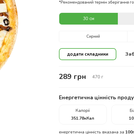
*Рекомендований термін зберігання гот
30 см
Сирний
Заб
додати складники
289
грн
470
г
Енергетична цінність проду
Калорії
Б
351.78
кКал
10
енергетична цінність вказана за
100