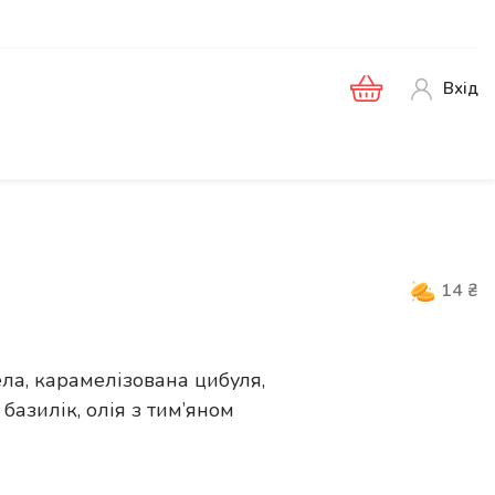
Вхід
14
₴
ла, карамелізована цибуля,
 базилік, олія з тим’яном