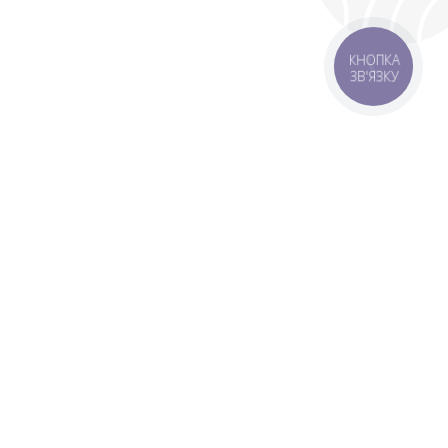
Подарунки, про які не всі знають
🎁
КНОПКА
ЗВ'ЯЗКУ
Безкоштовні піци та роли — шукай у нашому Telegram
🔍
Стати своїм 🤝🏻
оставка
Зони доставки
Завантажити додаток