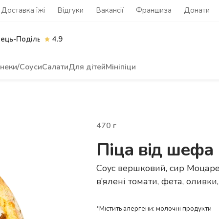
Доставка їжі
Відгуки
Вакансії
Франшиза
Донати
нець-Подільський
4.9
неки/Соуси
Салати
Для дітей
Мініпіци
470
г
Піца від шефа
Соус вершковий, сир Моцаре
в’ялені томати, фета, оливки,
*Містить алергени: молочні продукти