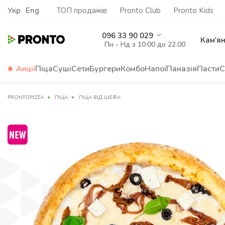
Укр
Eng
ТОП продажів
Pronto Club
Pronto Kids
096 33 90 029
Кам'я
Пн - Нд з 10:00 до 22.00
Акції
Піца
Суші
Сети
Бургери
Комбо
Напої
Паназія
Пасти
С
PRONTOPIZZA
ПІЦА
ПІЦА ВІД ШЕФА