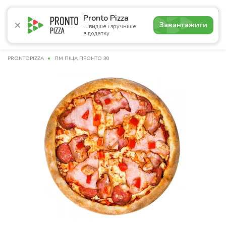
4.9
Pronto Pizza
Завантажити
Швидше і зручніше
в додатку
Акції
Піца
Суші
Сети
Бургери
Комбо
Напо
PRONTOPIZZA
ПМ ПІЦА ПРОНТО 30