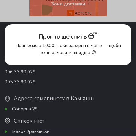
Зони доставки
Акції
Pronto Club
Пронто ще спить 😴
Доставка їжі
Відгуки
Про компанію
Франшиза
Працюємо з 10.00. Поки зазирни в меню — щоби
Вакансії
Контакти
потім замовити швидше 😉
Донати
096 33 90 029
095 33 90 029
Адреса самовиносу в Кам'янці
Соборна 29
Список міст
Івано-Франківськ