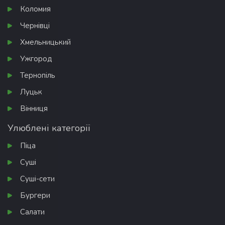
Коломия
Чернівці
Хмельницький
Ужгород
Тернопіль
Луцьк
Вінниця
Улюблені категорії
Піца
Суші
Суші-сети
Бургери
Салати