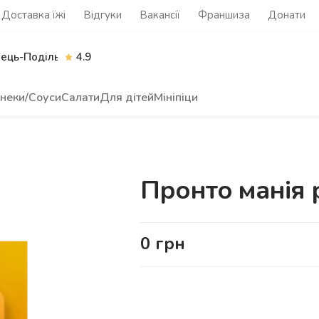
Доставка їжі
Відгуки
Вакансії
Франшиза
Донати
нець-Подільський
4.9
неки/Соуси
Салати
Для дітей
Мініпіци
Пронто манія 
0
грн