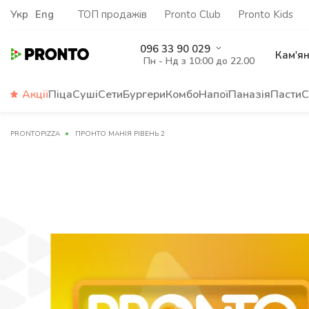
Укр
Eng
ТОП продажів
Pronto Club
Pronto Kids
096 33 90 029
Кам'я
Пн - Нд з 10:00 до 22.00
Акції
Піца
Суші
Сети
Бургери
Комбо
Напої
Паназія
Пасти
С
PRONTOPIZZA
ПРОНТО МАНІЯ РІВЕНЬ 2