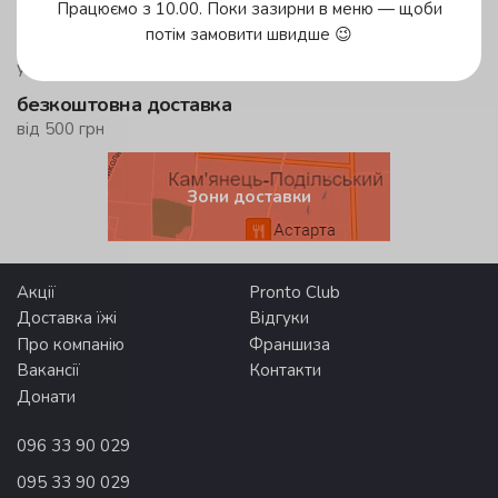
у зеленій зоні!
Працюємо з 10.00. Поки зазирни в меню — щоби
потім замовити швидше 😉
до 59 хвилин
у жовтій зоні
безкоштовна доставка
від 500 грн
Зони доставки
Акції
Pronto Club
Доставка їжі
Відгуки
Про компанію
Франшиза
Вакансії
Контакти
Донати
096 33 90 029
095 33 90 029