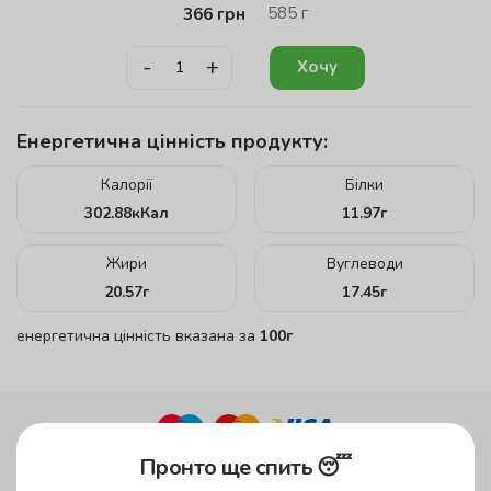
585
г
366
грн
-
+
Хочу
Енергетична цінність продукту:
Калорії
Білки
302.88
кКал
11.97
г
Жири
Вуглеводи
20.57
г
17.45
г
енергетична цінність вказана за
100г
Пронто ще спить 😴
до 45 хвилин