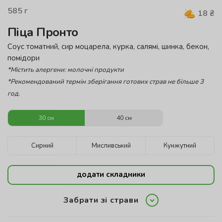
585
г
18
₴
Піца Пронто
Соус томатний, сир моцарела, курка, салямі, шинка, бекон,
помідори
*Містить алергени: молочні продукти
*Рекомендований термін зберігання готових страв не більше 3
год.
30 см
40 см
Сирний
Мисливський
Кунжутний
додати складники
Забрати зі страви