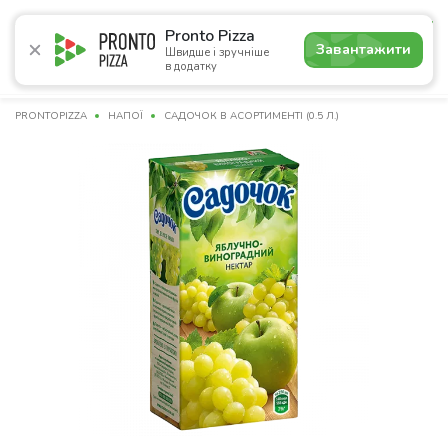
4.9
Pronto Pizza
Завантажити
Швидше і зручніше
в додатку
Акції
Піца
Суші
Сети
Бургери
Комбо
Напо
PRONTOPIZZA
НАПОЇ
САДОЧОК В АСОРТИМЕНТІ (0.5 Л.)