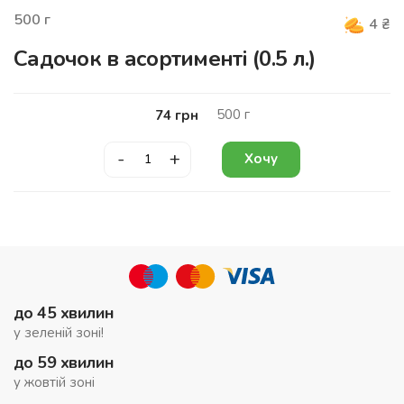
500
г
4
₴
Садочок в асортименті (0.5 л.)
500
г
74
грн
-
+
Хочу
до 45 хвилин
у зеленій зоні!
до 59 хвилин
у жовтій зоні