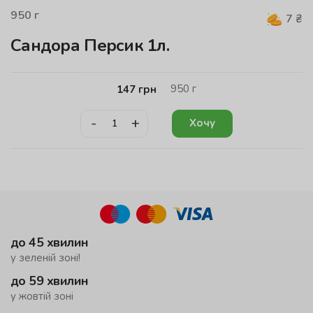
950
г
7
₴
Сандора Персик 1л.
950
г
147
грн
-
+
Хочу
до 45 хвилин
у зеленій зоні!
до 59 хвилин
у жовтій зоні