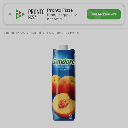
4.9
Pronto Pizza
Завантажити
Швидше і зручніше
в додатку
Акції
Піца
Суші
Сети
Бургери
Комбо
Напо
PRONTOPIZZA
НАПОЇ
САНДОРА ПЕРСИК 1Л.