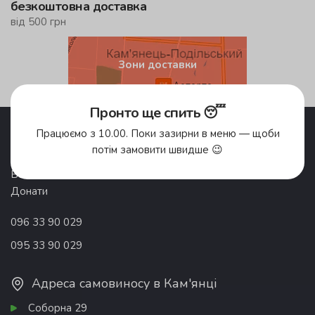
безкоштовна доставка
від 500 грн
Зони доставки
Пронто ще спить 😴
Акції
Pronto Club
Працюємо з 10.00. Поки зазирни в меню — щоби
Доставка їжі
Відгуки
потім замовити швидше 😉
Про компанію
Франшиза
Вакансії
Контакти
Донати
096 33 90 029
095 33 90 029
Адреса самовиносу в Кам'янці
Соборна 29