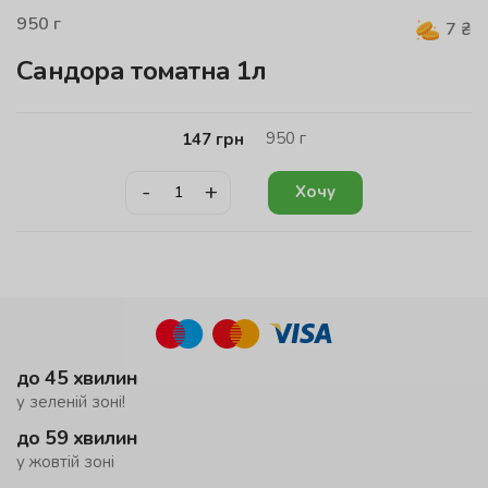
950
г
7
₴
Сандора томатна 1л
950
г
147
грн
-
+
Хочу
до 45 хвилин
у зеленій зоні!
до 59 хвилин
у жовтій зоні