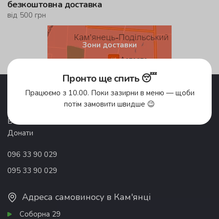
безкоштовна доставка
від 500 грн
Зони доставки
Пронто ще спить 😴
Акції
Pronto Club
Працюємо з 10.00. Поки зазирни в меню — щоби
Доставка їжі
Відгуки
потім замовити швидше 😉
Про компанію
Франшиза
Вакансії
Контакти
Донати
096 33 90 029
095 33 90 029
Адреса самовиносу в Кам'янці
Соборна 29