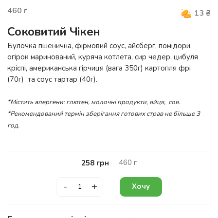
460
г
13
₴
Соковитий Чікен
Булочка пшенична, фірмовий соус, айсберг, помідори,
огірок маринований, куряча котлета, сир чедер, цибуля
кріспі, американська гірчиця (вага 350г) картопля фрі
(70г) та соус тартар (40г).
*Містить алергени: глютен, молочні продукти, яйця, соя.
*Рекомендований термін зберігання готових страв не більше 3
год.
460
г
258
грн
-
+
Хочу