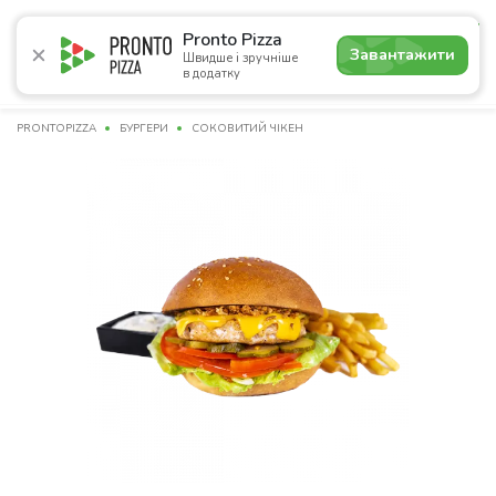
4.9
Pronto Pizza
Завантажити
Швидше і зручніше
в додатку
Акції
Піца
Суші
Сети
Бургери
Комбо
Напо
PRONTOPIZZA
БУРГЕРИ
СОКОВИТИЙ ЧІКЕН