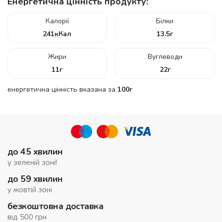
Енергетична цінність продукту:
Калорії
Білки
241
кКал
13.5
г
Жири
Вуглеводи
11
г
22
г
енергетична цінність вказана за
100г
до 45 хвилин
у зеленій зоні!
до 59 хвилин
у жовтій зоні
безкоштовна доставка
від 500 грн