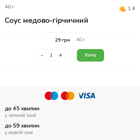
40
г
1
₴
Соус медово-гірчичний
40
г
29
грн
-
+
Хочу
до 45 хвилин
у зеленій зоні!
до 59 хвилин
у жовтій зоні