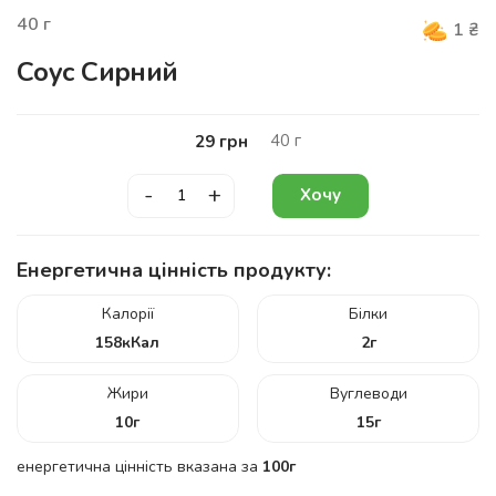
40
г
1
₴
Соус Сирний
40
г
29
грн
-
+
Хочу
Енергетична цінність продукту:
Калорії
Білки
158
кКал
2
г
Жири
Вуглеводи
10
г
15
г
енергетична цінність вказана за
100г