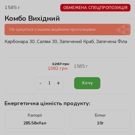
1585
г
ОБМЕЖЕНА СПЕЦПРОПОЗИЦІЯ
Комбо Вихідний
Не сумується з іншими акційними пропозиціями
Карбонара 30, Салямі 30, Запечений Краб, Запечена Філа
1267
грн
1585
г
1082
грн
-
+
Хочу
Енергетична цінність продукту:
Калорії
Білки
285.58
кКал
10
г