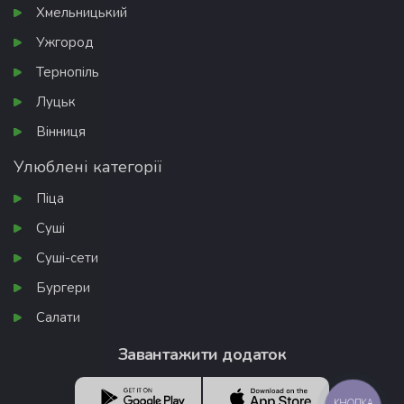
Хмельницький
Ужгород
Тернопіль
Луцьк
Вінниця
Улюблені категорії
Піца
Суші
Суші-сети
Бургери
Салати
Завантажити додаток
КНОПКА