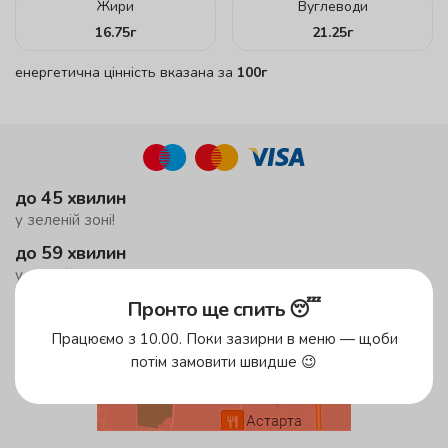
Жири
Вуглеводи
16.75
г
21.25
г
енергетична цінність вказана за
100г
до 45 хвилин
у зеленій зоні!
до 59 хвилин
у жовтій зоні
безкоштовна доставка
Пронто ще спить 😴
від 500 грн
Працюємо з 10.00. Поки зазирни в меню — щоби
потім замовити швидше 😉
Зони доставки