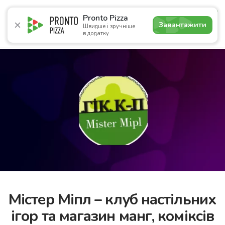
5.0
Pronto Pizza
Завантажити
Швидше і зручніше
в додатку
Акції
Піца
Суші
Сети
Бургери
Комбо
Напо
Містер Міпл – клуб настільних
ігор та магазин манг, коміксів