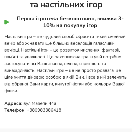
та настільних ігор
Перша ігротека безкоштовно, знижка 3-
10% на покупку ігор
Настільні ігри – це чудовий спосіб скрасити тихий сімейний
вечір або ж надати ще більших веселощів галасливій
вечірці. Настільні ігри – це розвиток мислення, фантазії,
пам’яті та уважності. Це захоплююча гра, в якій потрібно
застосувати всі Ваші знання, вміння, спритність та
винахідливість. Настільні ігри – це не просто розвага, це
ціле життя дійовою особою в якій Ви є, і все в ній залежить
від обраної Вами карти, кинутої кістки або кольору Вашої
фішки.
Адреса:
вул.Мазепи 44а
Телефон:
+380983386418