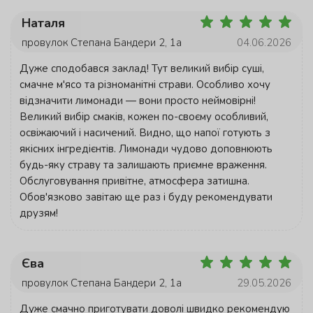
Наталя
провулок Степана Бандери 2, 1а
04.06.2026
Дуже сподобався заклад! Тут великий вибір суші,
смачне м'ясо та різноманітні страви. Особливо хочу
відзначити лимонади — вони просто неймовірні!
Великий вибір смаків, кожен по-своєму особливий,
освіжаючий і насичений. Видно, що напої готують з
якісних інгредієнтів. Лимонади чудово доповнюють
будь-яку страву та залишають приємне враження.
Обслуговування привітне, атмосфера затишна.
Обов'язково завітаю ще раз і буду рекомендувати
друзям!
Єва
провулок Степана Бандери 2, 1а
29.05.2026
Дуже смачно приготувати доволі швидко рекомендую