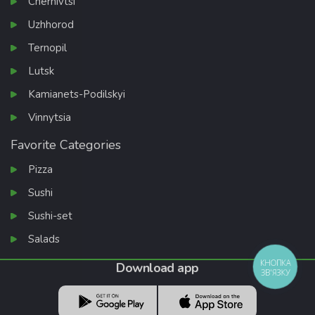
Chernivtsi
Uzhhorod
Ternopil
Lutsk
Kamianets-Podilskyi
Vinnytsia
Favorite Categories
Pizza
Sushi
Sushi-set
Salads
КНОПКА
Download app
ЗВ'ЯЗКУ