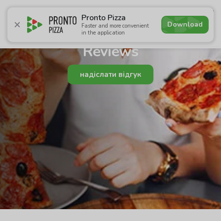
4.7
Pronto Pizza
Download
Faster and more convenient
in the application
Promotions
Pizza
Sushi
Сети
Breakfasts
Сomb
Reviews
надіслати відгук