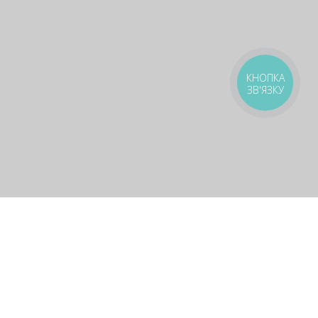
Подарунки, про які не всі знають
КНОПКА
🎁
ЗВ'ЯЗКУ
Безкоштовні піци та роли — шукай у нашому Telegram
🔍
Стати своїм 🤝🏻
оставка
Зони доставки
Завантажити додаток