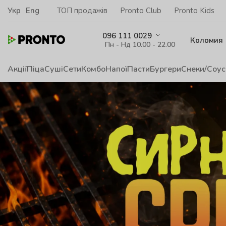
Укр
Eng
ТОП продажів
Pronto Club
Pronto Kids
096 111 0029
Коломия
Пн - Нд 10.00 - 22.00
Акції
Піца
Суші
Сети
Комбо
Напої
Пасти
Бургери
Снеки/Соус