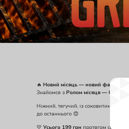
🔥
Новий місяць — новий фаворит!
Знайомся з
Ролом місяця — Сирний
Ніжний, тягучий, із соковитим лосо
до останнього 😍
💛
Усього 199 грн
протягом серпня.