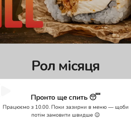
Рол місяця
 Гриль
🧀🍣
Пронто ще спить 😴
Працюємо з 10.00. Поки зазирни в меню — щоби
сем і яскравими нотками манго — той випадок, кол
потім замовити швидше 😉