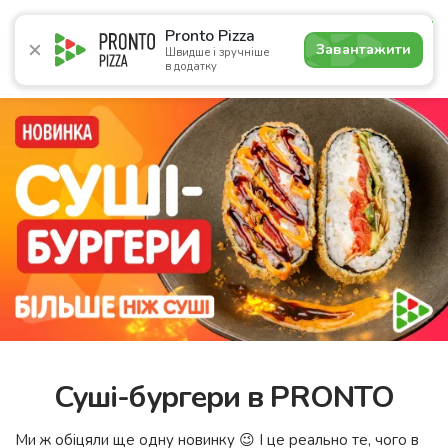
5.0
Pronto Pizza
Завантажити
Швидше і зручніше
в додатку
Акції
Піца
Суші
Сети
Комбо
Напої
Пасти
Суші-бургери в PRONTO
Ми ж обіцяли ще одну новинку 😉 І це реально те, чого в