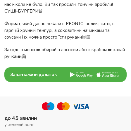
нас ніколи не було. Ви так просили, тому ми зробили!
СУШІ-БУРГЕРИ🚨
Формат, який давно чекали в PRONTO: великі, ситні, в
гарячій хрумкій темпурі, з соковитими начинками та
соусами і їх можна просто їсти руками🙌🏻
Заходь в меню ➡️ обирай з лососем або з крабом ➡️ хапай
ручками🤗
Завантажити додаток
до 45 хвилин
у зеленій зоні!