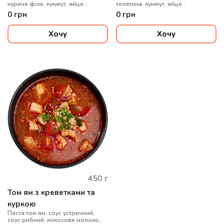
куряче філе, кунжут, яйце
телятина, кунжут, яйце
перепелине, цибуля зелена
перепелине, цибуля зелена
0
грн
0
грн
Хочу
Хочу
450
г
Том ям з креветками та
куркою
Паста том ям, соус устричний,
соус рибний, кокосове молоко,