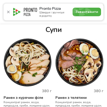
5.0
Pronto Pizza
Завантажити
Швидше і зручніше
в додатку
Акції
Піца
Суші
Сети
Комбо
Напої
Пасти
Супи
380
г
380
г
Рамен з курячим філе
Рамен з телятини
Концентрат рамен, вода,
Концентрат рамен, вода,
кукурудза, гриби, локшина удон,
кукурудза, гриби, локшина удон,