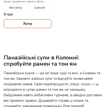
вода, креветки, куряче філе,
помідори чері, кунжут, цибуля
без рису
з рисом
зелена
0
грн
Хочу
Паназійські супи в Коломиї:
спробуйте рамен та том ям
Паназійська кухня — це не лише суші та вок, а й рамен та
том ям. Замовте азійські супи та відчуйте незвичайне
поєднання смаків. Свіжі морепродукти, спеції, соуси — ці
інгредієнти в супах рамен та том ям, не залишать
байдужими навіть вибагливих гурманів, а швидка доставка
вас приємно здивує. Додавайте страви у кошик та
отримайте замовлення прямісінько біля дверей!