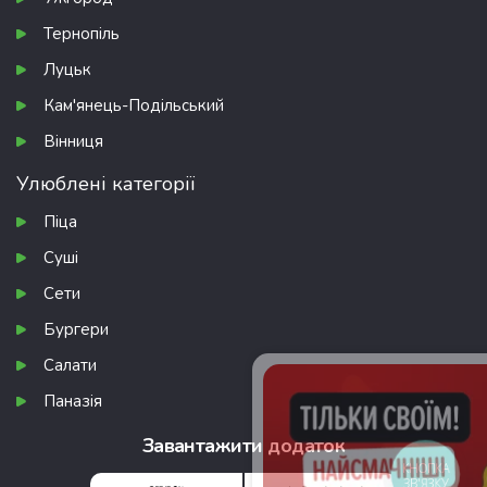
Тернопіль
Луцьк
Кам'янець-Подільський
Вінниця
Улюблені категорії
Піца
Суші
Сети
Бургери
Салати
Паназія
Завантажити додаток
КНОПКА
ЗВ'ЯЗКУ