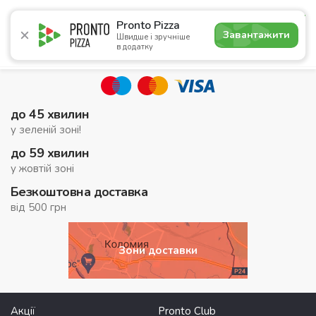
5.0
Pronto Pizza
Завантажити
Швидше і зручніше
в додатку
Акції
Піца
Суші
Сети
Комбо
Напої
Пасти
до 45 хвилин
у зеленій зоні!
до 59 хвилин
у жовтій зоні
Безкоштовна доставка
від 500 грн
Зони доставки
Акції
Pronto Club