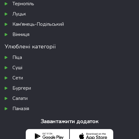
Тернопіль
Луцьк
Кам'янець-Подільський
Вінниця
Улюблені категорії
Піца
Суші
Сети
Бургери
Салати
Паназія
Завантажити додаток