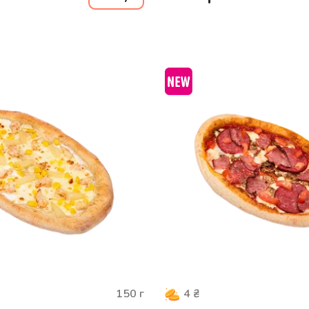
150
г
4
₴