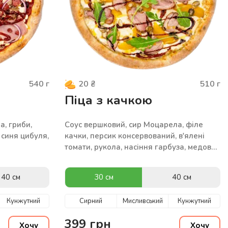
540
г
510
г
20
₴
Піца з качкою
а, гриби,
Соус вершковий, сир Моцарела, філе
 синя цибуля,
качки, персик консервований, в'ялені
томати, рукола, насіння гарбуза, медово-
гірчичний та бальзамічний соус
40 см
30 см
40 см
Кунжутний
Сирний
Мисливський
Кунжутний
399
грн
Хочу
Хочу