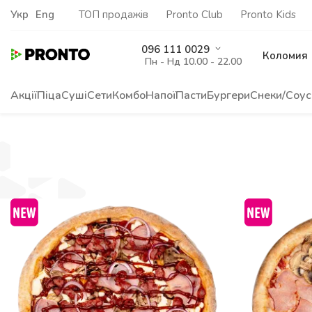
Укр
Eng
ТОП продажів
Pronto Club
Pronto Kids
096 111 0029
Коломия
Пн - Нд 10.00 - 22.00
Акції
Піца
Суші
Сети
Комбо
Напої
Пасти
Бургери
Снеки/Соус