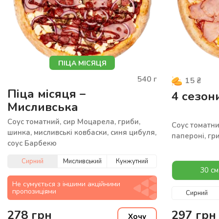
ПІЦА МІСЯЦЯ
540
г
15
₴
Піца місяця –
4 сезон
Мисливська
Соус томатний, сир Моцарела, гриби,
Соус томатни
шинка, мисливські ковбаски, синя цибуля,
папероні, гр
соус Барбекю
Сирний
Мисливський
Кунжутний
30 см
Не сумується з іншими акційними
пропозиціями
Сирний
278
грн
297
грн
Хочу