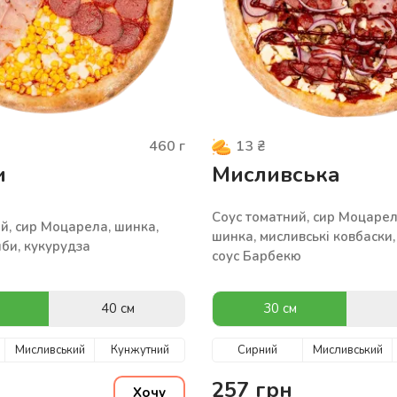
460
г
13
₴
и
Мисливська
Соус томатний, сир Моцарел
й, сир Моцарела, шинка,
шинка, мисливські ковбаски,
иби, кукурудза
соус Барбекю
40 см
30 см
Мисливський
Кунжутний
Сирний
Мисливський
257
грн
Хочу