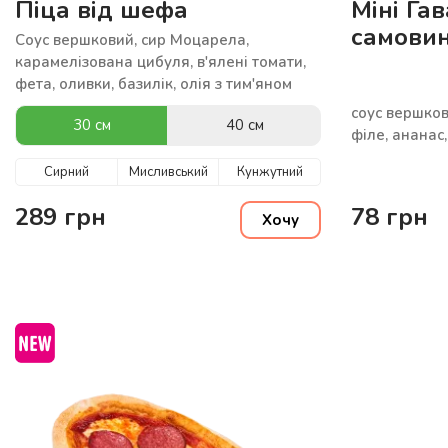
Піца від шефа
Міні Гав
самовин
Соус вершковий, сир Моцарела,
карамелізована цибуля, в'ялені томати,
фета, оливки, базилік, олія з тим'яном
соус вершков
30 см
40 см
філе, ананас
Сирний
Мисливський
Кунжутний
289
грн
78
грн
Хочу