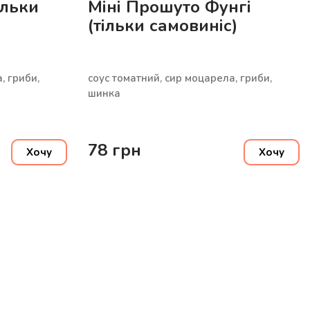
ільки
Міні Прошуто Фунгі
(тільки самовиніс)
, гриби,
соус томатний, сир моцарела, гриби,
шинка
78
грн
Хочу
Хочу