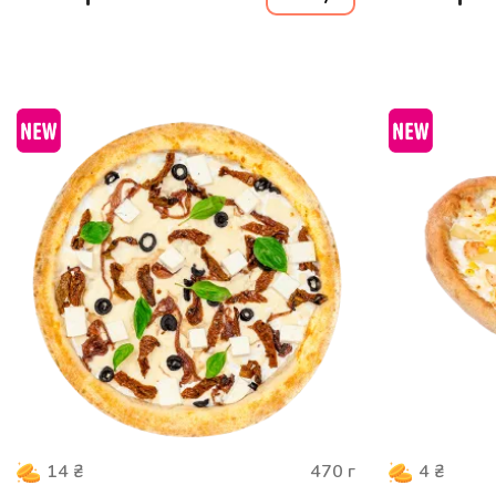
470
г
14
₴
4
₴