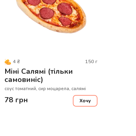
150
г
4
₴
Міні Салямі (тільки
самовиніс)
соус томатний, сир моцарела, салямі
78
грн
Хочу