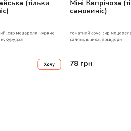
айська (тільки
Міні Капрічоза (т
іс)
самовиніс)
ий, сир моцарела, куряче
томатний соус, сир моцарела
, кукурудза
салямі, шинка, помідори
78
грн
Хочу