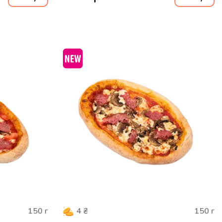
150
г
150
г
4
₴