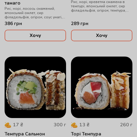
Рис, норі, креветка смажена в
тамаго
темпурі, японський омлет, сир
Рис, норі, лосось смажений,
філадельфія, огірок, темпура,
японський омлет, сир
соус унагі, мигдальні пластівці
філадельфія, огірок, соус унагі,
,рол смажений в сухарях панко
386
грн
289
грн
Хочу
Хочу
300
г
260
г
17
₴
13
₴
Темпура Сальмон
Торі Темпура