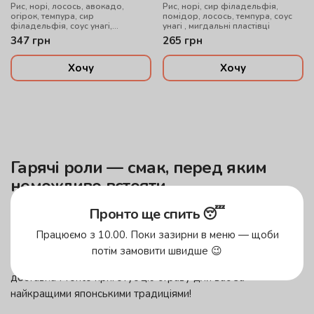
Рис, норі, лосось, авокадо,
Рис, норі, сир філадельфія,
огірок, темпура, сир
помідор, лосось, темпура, соус
філадельфія, соус унагі,
унагі , мигдальні пластівці
мигдальні пластівці
347
грн
265
грн
Хочу
Хочу
Гарячі роли — смак, перед яким
неможливо встояти
Пронто ще спить 😴
Японська кухня дивує різноманіттям. Пікантні соуси, свіжа
риба, незвичайні поєднання компонентів — якщо ви досі
Працюємо з 10.00. Поки зазирни в меню — щоби
не куштували теплі суші, настав саме час. Відтепер
потім замовити швидше 😉
замовити гарячі роли в Коломиї — дуже просто. Смачна
доставка Pronto приготує цю страву для вас за
найкращими японськими традиціями!