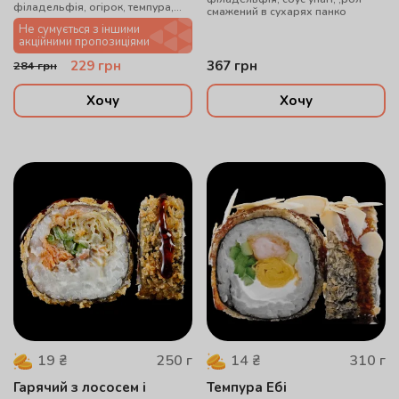
філадельфія, огірок, темпура,
смажений в сухарях панко
соус унагі, мигдальні пластівці
Не сумується з іншими
акційними пропозиціями
229
грн
367
грн
284
грн
Хочу
Хочу
250
г
310
г
19
₴
14
₴
Гарячий з лососем і
Темпура Ебі