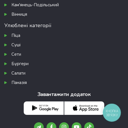
Кам'янець-Подільський
Вінниця
Улюблені категорії
Піца
Суші
Сети
Бургери
Салати
Паназія
Завантажити додаток
КНОПКА
ЗВ'ЯЗКУ