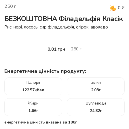
250
г
0
₴
БЕЗКОШТОВНА Філадельфія Класік
Рис, норі, лосось, сир філадельфія, огірок, авокадо
250
г
0.01
грн
Енергетична цінність продукту:
Калорії
Білки
122.57
кКал
2.08
г
Жири
Вуглеводи
1.66
г
24.82
г
енергетична цінність вказана за
100г