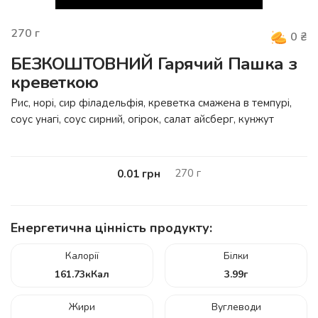
270
г
0
₴
БЕЗКОШТОВНИЙ Гарячий Пашка з
креветкою
Рис, норі, сир філадельфія, креветка смажена в темпурі,
соус унагі, соус сирний, огірок, салат айсберг, кунжут
270
г
0.01
грн
Енергетична цінність продукту:
Калорії
Білки
161.73
кКал
3.99
г
Жири
Вуглеводи