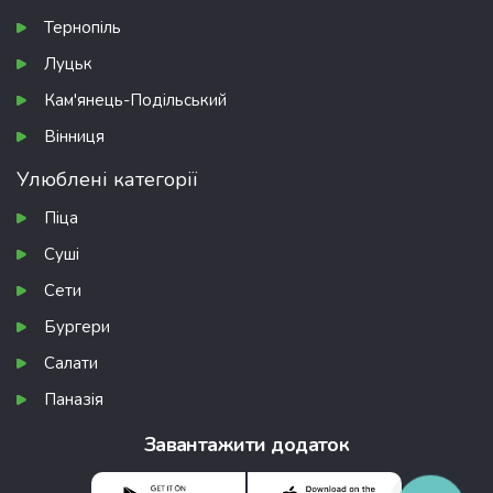
Тернопіль
Луцьк
Кам'янець-Подільський
Вінниця
Улюблені категорії
Піца
Суші
Сети
Бургери
Салати
Паназія
Завантажити додаток