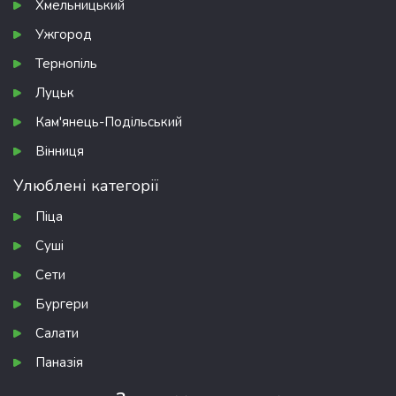
Хмельницький
Ужгород
Тернопіль
Луцьк
Кам'янець-Подільський
Вінниця
Улюблені категорії
Піца
Суші
Сети
Бургери
Салати
Паназія