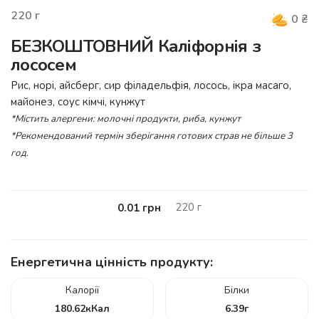
220
г
0
₴
БЕЗКОШТОВНИЙ Каліфорнія з
лососем
Рис, норі, айсберг, сир філадельфія, лосось, ікра масаго,
майонез, соус кімчі, кунжут
*Містить алергени: молочні продукти, риба, кунжут
*Рекомендований термін зберігання готових страв не більше 3
год.
220
г
0.01
грн
Енергетична цінність продукту:
Калорії
Білки
180.62
кКал
6.39
г