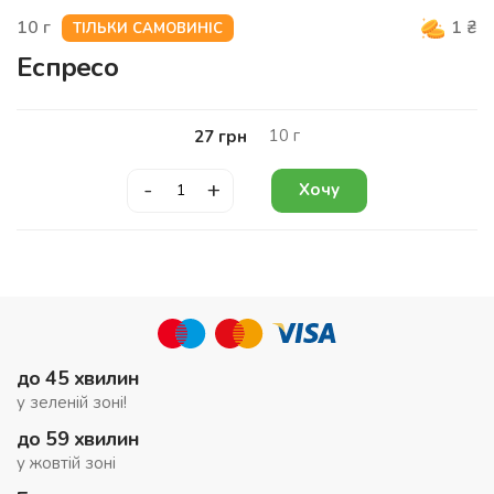
10
г
1
₴
ТІЛЬКИ САМОВИНІС
Еспресо
10
г
27
грн
-
+
Хочу
до 45 хвилин
у зеленій зоні!
до 59 хвилин
у жовтій зоні