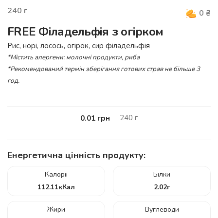
240
г
0
₴
FREE Філадельфія з огірком
Рис, норі, лосось, огірок, сир філадельфія
*Містить алергени: молочні продукти, риба
*Рекомендований термін зберігання готових страв не більше 3
год.
240
г
0.01
грн
Енергетична цінність продукту:
Калорії
Білки
112.11
кКал
2.02
г
Жири
Вуглеводи