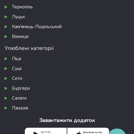
Тернопіль
Луцьк
Кам'янець-Подільський
Вінниця
Улюблені категорії
Піца
Суші
Сети
Бургери
Салати
Паназія
Завантажити додаток