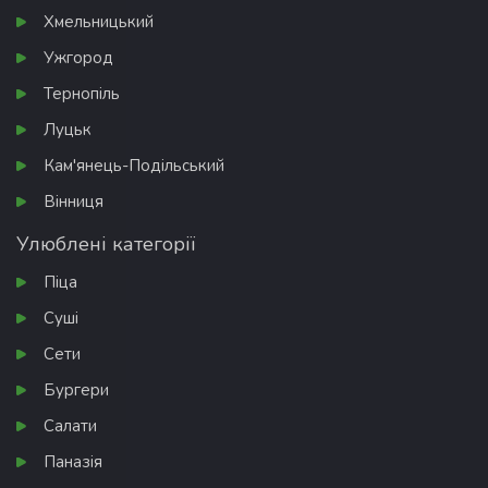
Хмельницький
Ужгород
Тернопіль
Луцьк
Кам'янець-Подільський
Вінниця
Улюблені категорії
Піца
Суші
Сети
Бургери
Салати
Паназія