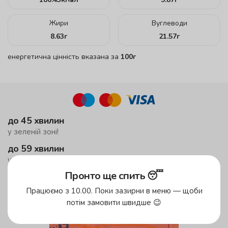
Жири
Вуглеводи
8.63
г
21.57
г
енергетична цінність вказана за
100г
до 45 хвилин
у зеленій зоні!
до 59 хвилин
у жовтій зоні
Пронто ще спить 😴
Безкоштовна доставка
від 500 грн
Працюємо з 10.00. Поки зазирни в меню — щоби
потім замовити швидше 😉
Зони доставки