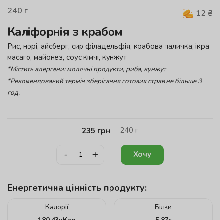
240
г
12
₴
Каліфорнія з крабом
Рис, норі, айсберг, сир філадельфія, крабова паличка, ікра
масаго, майонез, соус кімчі, кунжут
*Містить алергени: молочні продукти, риба, кунжут
*Рекомендований термін зберігання готових страв не більше 3
год.
240
г
235
грн
-
+
Хочу
Енергетична цінність продукту:
Калорії
Білки
180.43
кКал
5.87
г