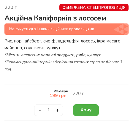
220
г
ОБМЕЖЕНА СПЕЦПРОПОЗИЦІЯ
Акційна Каліфорнія з лососем
Не сумується з іншими акційними пропозиціями
Рис, норі, айсберг, сир філадельфія, лосось, ікра масаго,
майонез, соус кімчі, кунжут
*Містить алергени: молочні продукти, риба, кунжут
*Рекомендований термін зберігання готових страв не більше 3
год.
237
грн
220
г
199
грн
-
+
Хочу