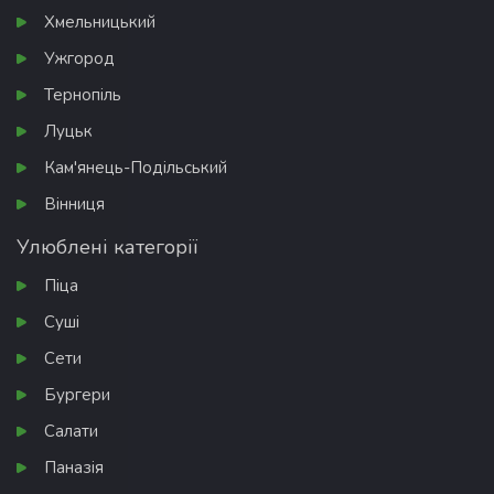
Хмельницький
Ужгород
Тернопіль
Луцьк
Кам'янець-Подільський
Вінниця
Улюблені категорії
Піца
Суші
Сети
Бургери
Салати
Паназія