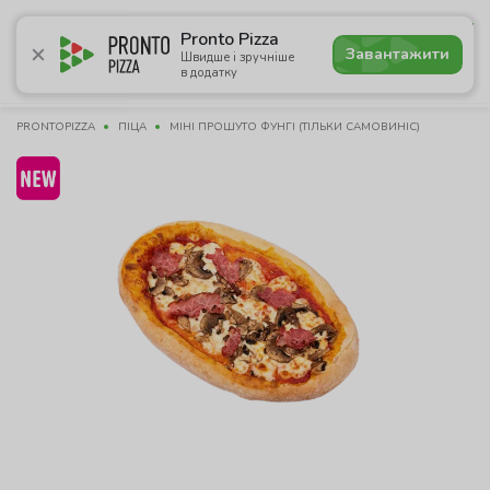
5.0
Pronto Pizza
Завантажити
Швидше і зручніше
в додатку
Акції
Піца
Суші
Сети
Комбо
Напої
Пасти
PRONTOPIZZA
ПІЦА
МІНІ ПРОШУТО ФУНГІ (ТІЛЬКИ САМОВИНІС)