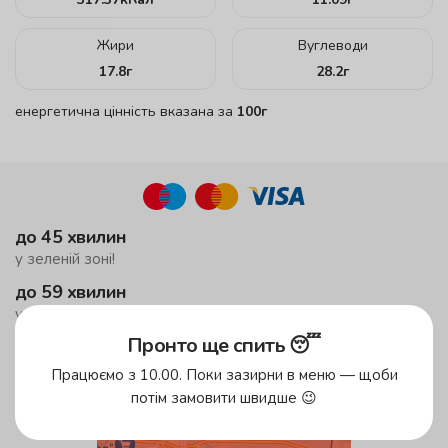
Жири
Вуглеводи
17.8
г
28.2
г
енергетична цінність вказана за
100г
до 45 хвилин
у зеленій зоні!
до 59 хвилин
у жовтій зоні
Пронто ще спить 😴
Безкоштовна доставка
від 500 грн
Працюємо з 10.00. Поки зазирни в меню — щоби
потім замовити швидше 😉
Зони доставки