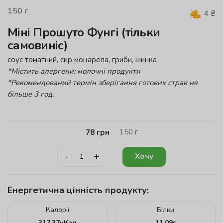
150
г
4
₴
Міні Прошуто Фунгі (тільки
самовиніс)
соус томатний, сир моцарела, гриби, шинка
*Містить алергени: молочні продукти
*Рекомендований термін зберігання готових страв не
більше 3 год.
150
г
78
грн
-
+
Хочу
Енергетична цінність продукту:
Калорії
Білки
317.37
кКал
11.09
г