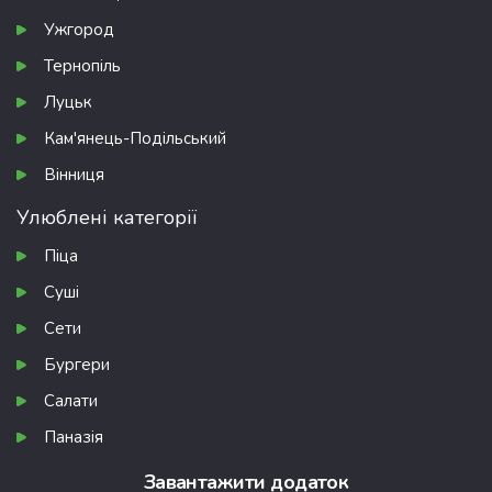
Ужгород
Тернопіль
Луцьк
Кам'янець-Подільський
Вінниця
Улюблені категорії
Піца
Суші
Сети
Бургери
Салати
Паназія
Завантажити додаток