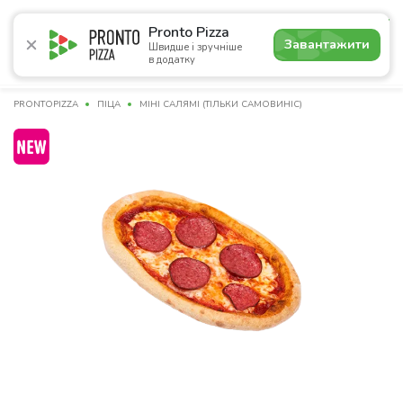
5.0
Pronto Pizza
Завантажити
Швидше і зручніше
в додатку
Акції
Піца
Суші
Сети
Комбо
Напої
Пасти
PRONTOPIZZA
ПІЦА
МІНІ САЛЯМІ (ТІЛЬКИ САМОВИНІС)