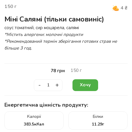
150
г
4
₴
Міні Салямі (тільки самовиніс)
соус томатний, сир моцарела, салямі
*Містить алергени: молочні продукти
*Рекомендований термін зберігання готових страв не
більше 3 год.
150
г
78
грн
-
+
Хочу
Енергетична цінність продукту:
Калорії
Білки
383.5
кКал
11.29
г