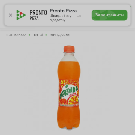
5.0
Pronto Pizza
Завантажити
Швидше і зручніше
в додатку
Акції
Піца
Суші
Сети
Комбо
Напої
Пасти
PRONTOPIZZA
НАПОЇ
МІРІНДА 0.5Л