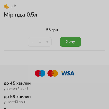
3
₴
Мірінда 0.5л
56
грн
-
+
Хочу
до 45 хвилин
у зеленій зоні!
до 59 хвилин
у жовтій зоні