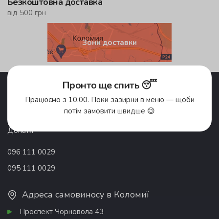
Безкоштовна доставка
від 500 грн
Зони доставки
Пронто ще спить 😴
Акції
Pronto Club
Доставка їжі
Відгуки
Працюємо з 10.00. Поки зазирни в меню — щоби
Про компанію
Франшиза
потім замовити швидше 😉
Вакансії
Контакти
Донати
096 111 0029
095 111 0029
Адреса самовиносу в Коломиї
Проспект Чорновола 43