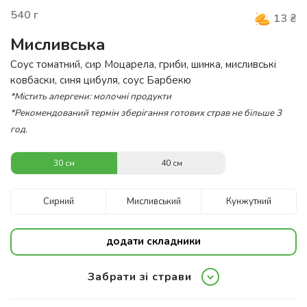
540
г
13
₴
Мисливська
Соус томатний, сир Моцарела, гриби, шинка, мисливські
ковбаски, синя цибуля, соус Барбекю
*Містить алергени: молочні продукти
*Рекомендований термін зберігання готових страв не більше 3
год.
30 см
40 см
Сирний
Мисливський
Кунжутний
додати складники
Забрати зі страви