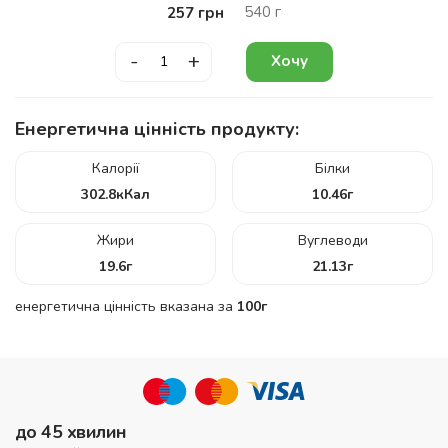
540
г
257
грн
-
+
Хочу
Енергетична цінність продукту:
Калорії
Білки
302.8
кКал
10.46
г
Жири
Вуглеводи
19.6
г
21.13
г
енергетична цінність вказана за
100г
до 45 хвилин