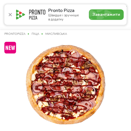
5.0
Pronto Pizza
Завантажити
Швидше і зручніше
в додатку
Акції
Піца
Суші
Сети
Комбо
Напої
Пасти
PRONTOPIZZA
ПІЦА
МИСЛИВСЬКА