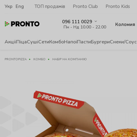
Укр
Eng
ТОП продажів
Pronto Club
Pronto Kids
096 111 0029
Коломия
Пн - Нд 10.00 - 22.00
Акції
Піца
Суші
Сети
Комбо
Напої
Пасти
Бургери
Снеки/Соус
PRONTOPIZZA
КОМБО
НАБІР НА КОМПАНІЮ