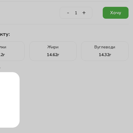
-
+
Хочу
кту:
ілки
Жири
Вуглеводи
.2
г
14.62
г
14.32
г
г