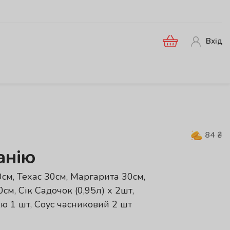
Вхід
84
₴
анію
0см, Техас 30см, Маргарита 30см,
см, Сік Садочок (0,95л) х 2шт,
кю 1 шт, Соус часниковий 2 шт