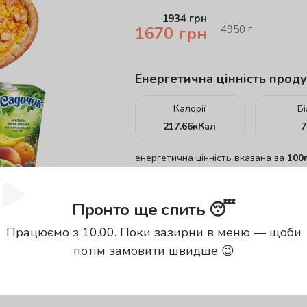
1934
грн
4950
г
1670
грн
Енергетична цінність проду
Калорії
Б
217.66
кКал
7
енергетична цінність вказана за
100
Пронто ще спить 😴
Працюємо з 10.00. Поки зазирни в меню — щоби
потім замовити швидше 😉