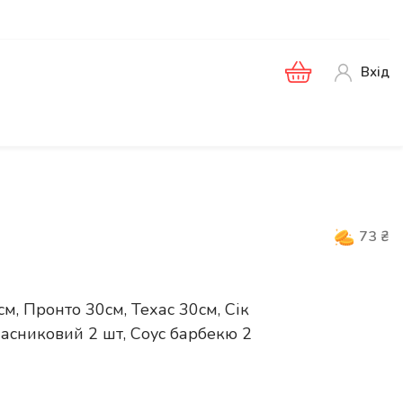
Вхід
73
₴
м, Пронто 30см, Техас 30см, Сік
 часниковий 2 шт, Соус барбекю 2