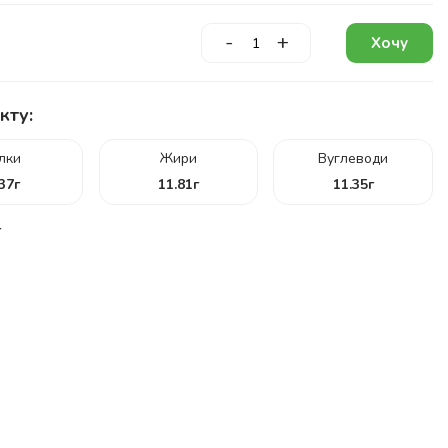
-
+
Хочу
кту:
ілки
Жири
Вуглеводи
.37
г
11.81
г
11.35
г
г