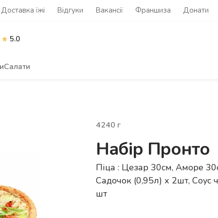
Доставка їжі
Відгуки
Вакансії
Франшиза
Донати
5.0
и
Салати
4240
г
Набір Пронто
Піца : Цезар 30см, Аморе 30с
Садочок (0,95л) х 2шт, Соус
шт