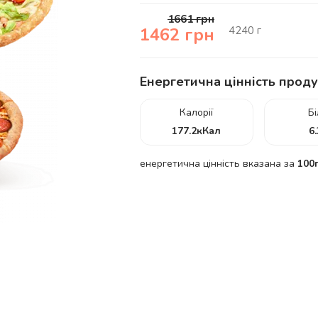
1661
грн
4240
г
1462
грн
Енергетична цінність проду
Калорії
Б
177.2
кКал
6
енергетична цінність вказана за
100