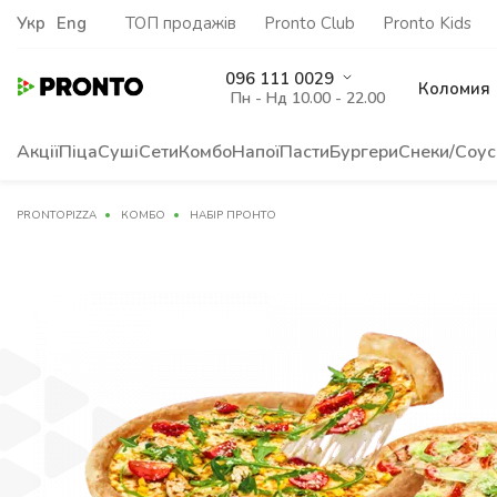
Укр
Eng
ТОП продажів
Pronto Club
Pronto Kids
096 111 0029
Коломия
Пн - Нд 10.00 - 22.00
Акції
Піца
Суші
Сети
Комбо
Напої
Пасти
Бургери
Снеки/Соус
PRONTOPIZZA
КОМБО
НАБІР ПРОНТО