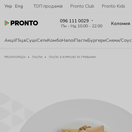
Укр
Eng
ТОП продажів
Pronto Club
Pronto Kids
096 111 0029
Коломия
Пн - Нд 10.00 - 22.00
Акції
Піца
Суші
Сети
Комбо
Напої
Пасти
Бургери
Снеки/Соус
PRONTOPIZZA
ПАСТИ
ПАСТА З КУРКОЮ ТА ГРИБАМИ