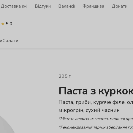
Доставка їжі
Відгуки
Вакансії
Франшиза
Донати
5.0
и
Салати
295
г
Паста з курко
Паста, гриби, куряче філе, о
мікрогрін, сухий часник
*Містить алергени: глютен, молочні пр
*Рекомендований термін зберігання гот