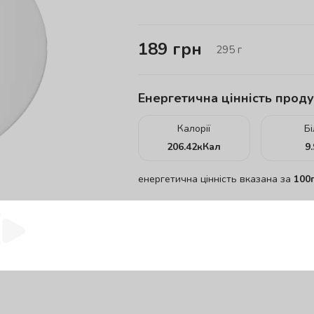
189
грн
295
г
Енергетична цінність проду
Калорії
Б
206.42
кКал
9
енергетична цінність вказана за
100