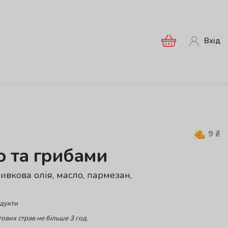
Вхід
9
₴
ю та грибами
ливкова олія, масло, пармезан,
одукти
ових страв не більше 3 год.