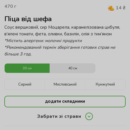
470
г
14
₴
Піца від шефа
Соус вершковий, сир Моцарела, карамелізована цибуля,
в’ялені томати, фета, оливки, базилік, олія з тим’яном
*Містить алергени:
молочні продукти
*Рекомендований термін зберігання готових страв не
більше 3 год.
30 см
40 см
Сирний
Мисливський
Кунжутний
додати складники
Забрати зі страви