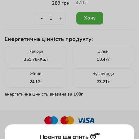
470
г
289
грн
-
+
Хочу
Енергетична цінність продукту:
Калорії
Білки
351.78
кКал
10.47
г
Жири
Вуглеводи
24.12
г
23.21
г
енергетична цінність вказана за
100г
до 45 хвилин
Пронто ще спить 😴