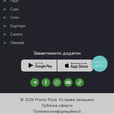
Піца
Суші
Сети
Бургери
Салати
Паназія
Завантажити додаток
КНОПКА
ЗВ'ЯЗКУ
© 2026 Pronto Pizza. Усі права захищено
Публічна оферта
Політика конфіденційності