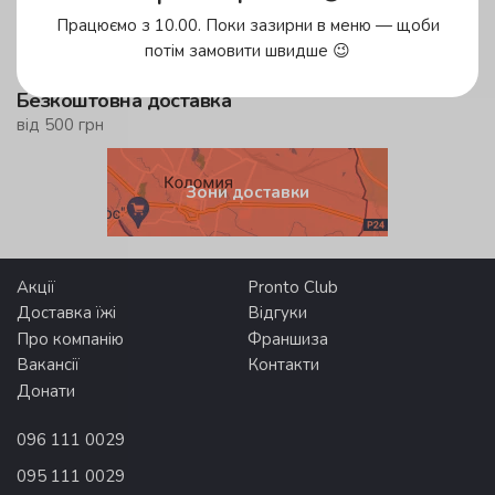
у зеленій зоні!
Працюємо з 10.00. Поки зазирни в меню — щоби
до 59 хвилин
потім замовити швидше 😉
у жовтій зоні
Безкоштовна доставка
від 500 грн
Зони доставки
Акції
Pronto Club
Доставка їжі
Відгуки
Про компанію
Франшиза
Вакансії
Контакти
Донати
096 111 0029
095 111 0029