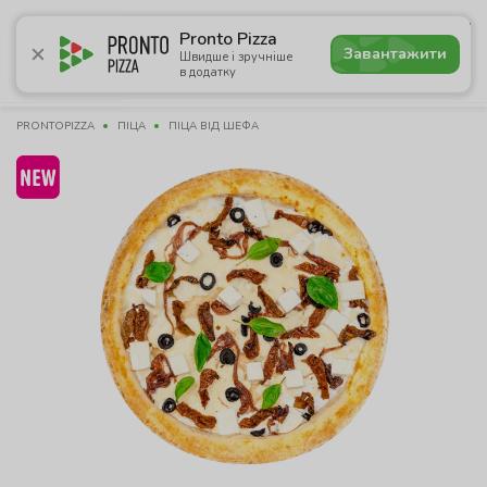
5.0
Pronto Pizza
Завантажити
Швидше і зручніше
в додатку
Акції
Піца
Суші
Сети
Комбо
Напої
Пасти
PRONTOPIZZA
ПІЦА
ПІЦА ВІД ШЕФА