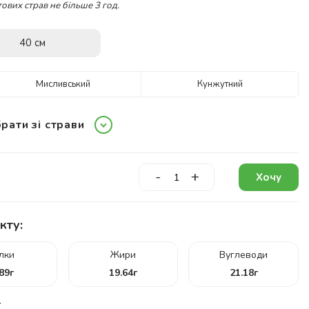
ових страв не більше 3 год.
40 см
Мисливський
Кунжутний
рати зі страви
-
+
Хочу
кту:
ілки
Жири
Вуглеводи
.89
г
19.64
г
21.18
г
г