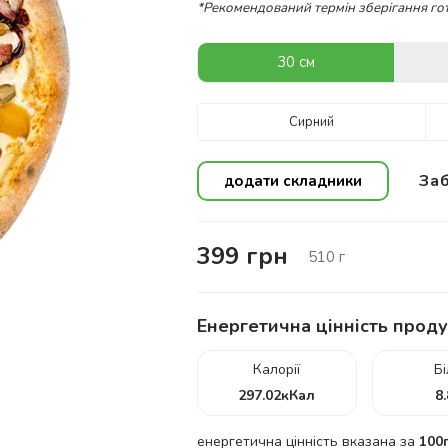
*Рекомендований термін зберігання гот
30 см
Сирний
Заб
додати складники
399
грн
510
г
Енергетична цінність проду
Калорії
Б
297.02
кКал
8
енергетична цінність вказана за
100