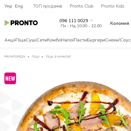
Укр
Eng
ТОП продажів
Pronto Club
Pronto Kids
096 111 0029
Коломия
Пн - Нд 10.00 - 22.00
Акції
Піца
Суші
Сети
Комбо
Напої
Пасти
Бургери
Снеки/Соус
PRONTOPIZZA
ПІЦА
ПІЦА З КАЧКОЮ