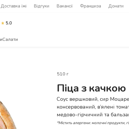
Доставка їжі
Відгуки
Вакансії
Франшиза
Донати
5.0
и
Салати
510
г
Піца з качкою
Соус вершковий, сир Моцаре
консервований, в’ялені томат
медово-гірчичний та бальза
*Містить алергени: молочні продукти, г