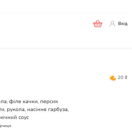
Вхід
20
₴
ла, філе качки, персик
и, рукола, насіння гарбуза,
мічний соус
ірчиця