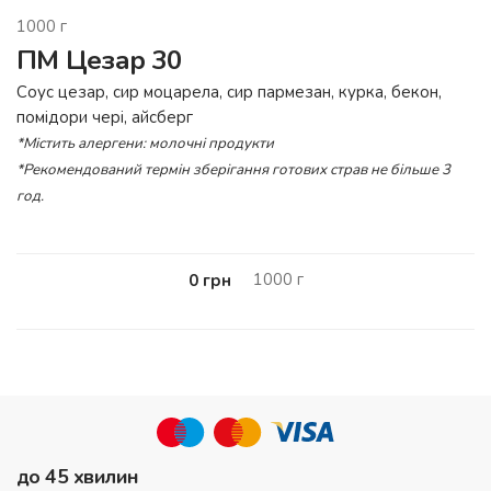
1000
г
ПМ Цезар 30
Соус цезар, сир моцарела, сир пармезан, курка, бекон,
помідори чері, айсберг
*Містить алергени: молочні продукти
*Рекомендований термін зберігання готових страв не більше 3
год.
1000
г
0
грн
до 45 хвилин