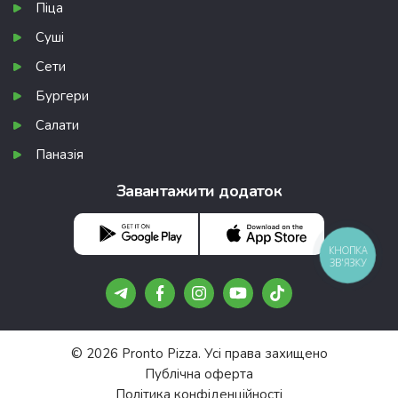
Піца
Суші
Сети
Бургери
Салати
Паназія
Завантажити додаток
КНОПКА
ЗВ'ЯЗКУ
© 2026 Pronto Pizza. Усі права захищено
Публічна оферта
Політика конфіденційності