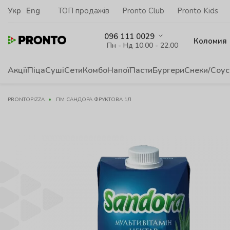
Укр
Eng
ТОП продажів
Pronto Club
Pronto Kids
096 111 0029
Коломия
Пн - Нд 10.00 - 22.00
Акції
Піца
Суші
Сети
Комбо
Напої
Пасти
Бургери
Снеки/Соус
PRONTOPIZZA
ПМ САНДОРА ФРУКТОВА 1Л