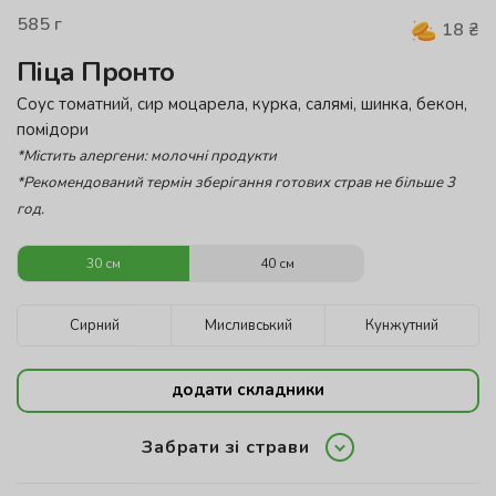
585
г
18
₴
Піца Пронто
Соус томатний, сир моцарела, курка, салямі, шинка, бекон,
помідори
*Містить алергени: молочні продукти
*Рекомендований термін зберігання готових страв не більше 3
год.
30 см
40 см
Сирний
Мисливський
Кунжутний
додати складники
Забрати зі страви