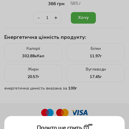
585
г
366
грн
-
+
Хочу
Енергетична цінність продукту:
Калорії
Білки
302.88
кКал
11.97
г
Жири
Вуглеводи
20.57
г
17.45
г
енергетична цінність вказана за
100г
до 45 хвилин
Пронто ще спить 😴