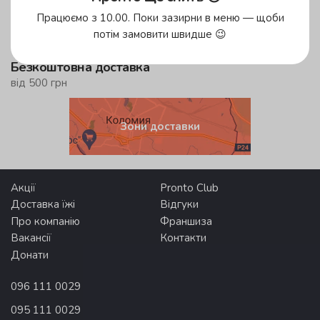
у зеленій зоні!
Працюємо з 10.00. Поки зазирни в меню — щоби
до 59 хвилин
потім замовити швидше 😉
у жовтій зоні
Безкоштовна доставка
від 500 грн
Зони доставки
Акції
Pronto Club
Доставка їжі
Відгуки
Про компанію
Франшиза
Вакансії
Контакти
Донати
096 111 0029
095 111 0029