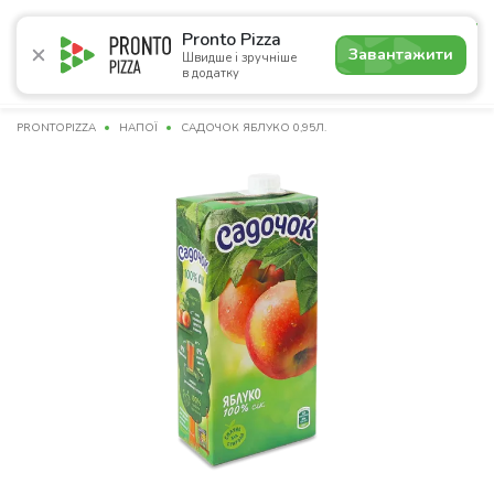
5.0
Pronto Pizza
Завантажити
Швидше і зручніше
в додатку
Акції
Піца
Суші
Сети
Комбо
Напої
Пасти
PRONTOPIZZA
НАПОЇ
САДОЧОК ЯБЛУКО 0,95Л.