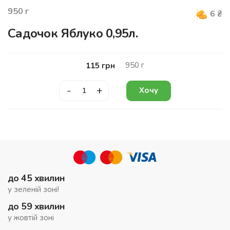
950
г
6
₴
Садочок Яблуко 0,95л.
950
г
115
грн
-
+
Хочу
до 45 хвилин
у зеленій зоні!
до 59 хвилин
у жовтій зоні