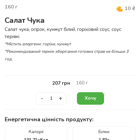
160
г
10
₴
Салат Чука
Салат чука, огірок, кунжут білий, горіховий соус, соус
теріякі
*Містить алергени: горіхи, кунжут
*Рекомендований термін зберігання готових страв не більше 3
год.
160
г
207
грн
-
+
Хочу
Енергетична цінність продукту:
Калорії
Білки
101.71
кКал
1.83
г