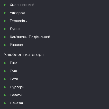
Хмельницький
Ужгород
Тернопіль
Луцьк
Кам'янець-Подільський
Вінниця
Улюблені категорії
Піца
Суші
Сети
Бургери
Салати
Паназія