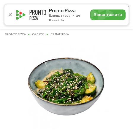
5.0
Pronto Pizza
Завантажити
Швидше і зручніше
в додатку
Акції
Піца
Суші
Сети
Комбо
Напої
Пасти
PRONTOPIZZA
САЛАТИ
САЛАТ ЧУКА