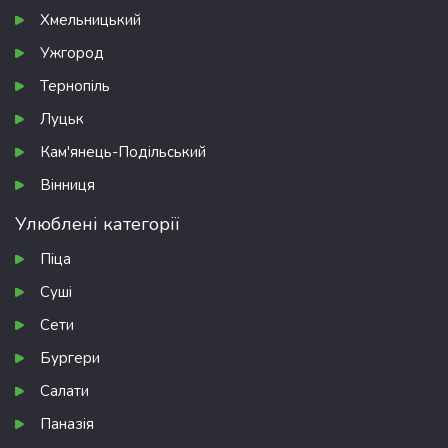
Хмельницький
Ужгород
Тернопіль
Луцьк
Кам'янець-Подільський
Вінниця
Улюблені категорії
Піца
Суші
Сети
Бургери
Салати
Паназія