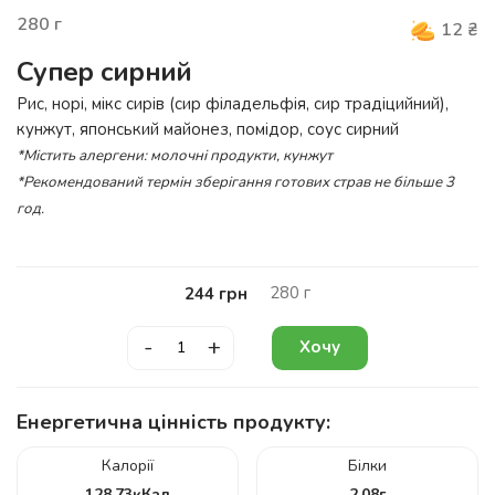
280
г
12
₴
Супер сирний
Рис, норі, мікс сирів (сир філадельфія, сир традіцийний),
кунжут, японський майонез, помідор, соус сирний
*Містить алергени: молочні продукти, кунжут
*Рекомендований термін зберігання готових страв не більше 3
год.
280
г
244
грн
-
+
Хочу
Енергетична цінність продукту:
Калорії
Білки
128.73
кКал
2.08
г