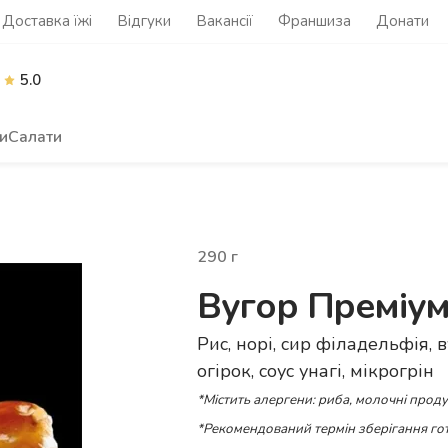
Доставка їжі
Відгуки
Вакансії
Франшиза
Донати
5.0
и
Салати
290
г
Вугор Преміу
Рис, норі, сир філадельфія, 
огірок, соус унагі, мікрогрін
*Містить алергени: риба, молочні проду
*Рекомендований термін зберігання гот