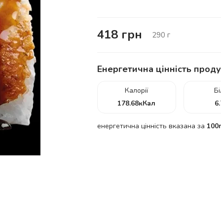
418
грн
290
г
Енергетична цінність проду
Калорії
Б
178.68
кКал
6
енергетична цінність вказана за
100