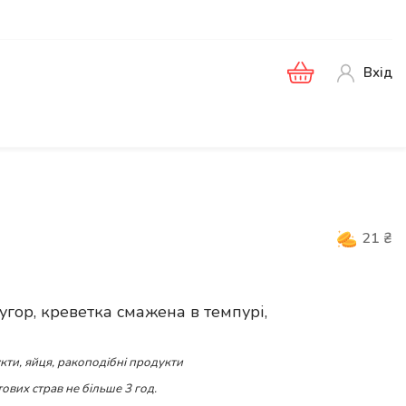
Вхід
21
₴
м
вугор, креветка смажена в темпурі,
кти, яйця, ракоподібні продукти
ових страв не більше 3 год.