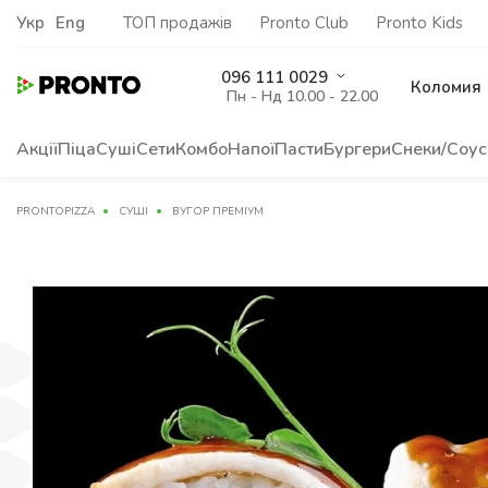
Укр
Eng
ТОП продажів
Pronto Club
Pronto Kids
096 111 0029
Коломия
Пн - Нд 10.00 - 22.00
Акції
Піца
Суші
Сети
Комбо
Напої
Пасти
Бургери
Снеки/Соус
PRONTOPIZZA
СУШІ
ВУГОР ПРЕМІУМ