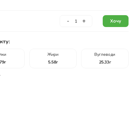
-
+
Хочу
кту:
ілки
Жири
Вуглеводи
.79
г
5.58
г
25.33
г
г