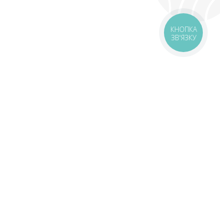
КНОПКА
ЗВ'ЯЗКУ
оставка
Зони доставки
Завантажити додаток