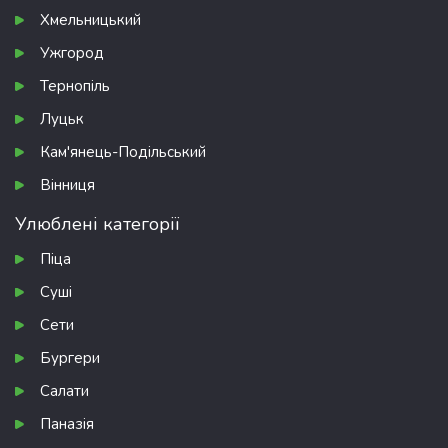
Хмельницький
Ужгород
Тернопіль
Луцьк
Кам'янець-Подільський
Вінниця
Улюблені категорії
Піца
Суші
Сети
Бургери
Салати
Паназія