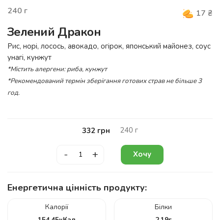
240
г
17
₴
Зелений Дракон
Рис, норі, лосось, авокадо, огірок, японський майонез, соус
унагі, кунжут
*Містить алергени: риба, кунжут
*Рекомендований термін зберігання готових страв не більше 3
год.
240
г
332
грн
-
+
Хочу
Енергетична цінність продукту:
Калорії
Білки
154.45
кКал
2.19
г